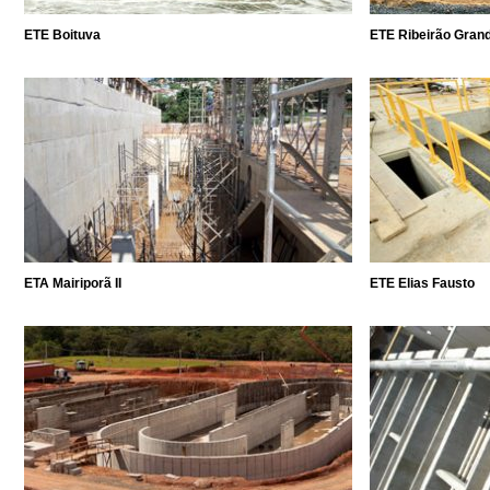
ETE Boituva
ETE Ribeirão Gran
ETA Mairiporã II
ETE Elias Fausto