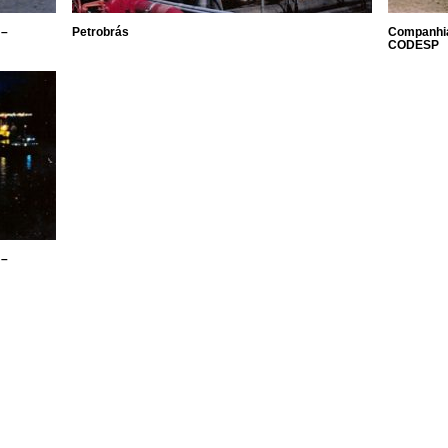
 –
Petrobrás
Companhia
CODESP
 –